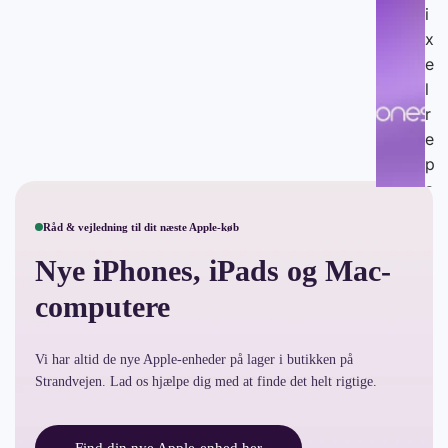
i
x
e
l
r
e
p
a
r
Råd & vejledning til dit næste Apple-køb
a
ti
Nye iPhones, iPads og Mac-
o
computere
n
e
Vi har altid de nye Apple-enheder på lager i butikken på
r
Strandvejen. Lad os hjælpe dig med at finde det helt rigtige.
S
e