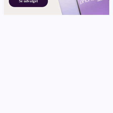
Se udvalget
Apple
Gratis panserglas
certificerede
ved reparation
teknikere
200+
Professionel
erhvervskunder
service
i hele Danmark
siden 2013
Shop mest populære tilbehør
Gratis levering ved køb for over 399,-